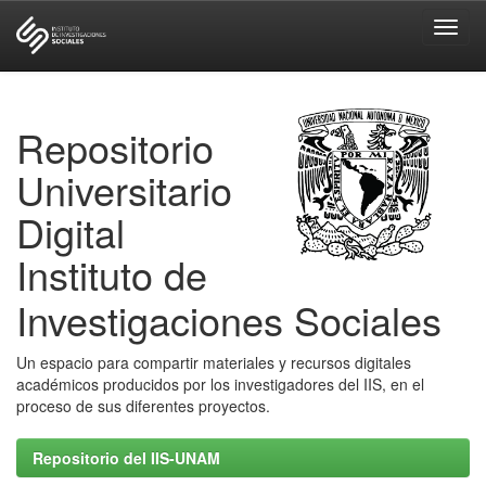
Skip
navigation
Repositorio
Universitario
Digital
Instituto de
Investigaciones Sociales
Un espacio para compartir materiales y recursos digitales
académicos producidos por los investigadores del IIS, en el
proceso de sus diferentes proyectos.
Repositorio del IIS-UNAM