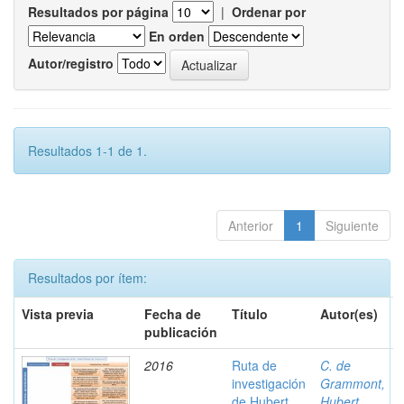
Resultados por página
|
Ordenar por
En orden
Autor/registro
Resultados 1-1 de 1.
Anterior
1
Siguiente
Resultados por ítem:
Vista previa
Fecha de
Título
Autor(es)
publicación
2016
Ruta de
C. de
investigación
Grammont,
de Hubert
Hubert