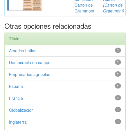
Carton de
(Carton de
Grammont
Grammont)
Otras opciones relacionadas
Título
America Latina
1
Democracia en campo
1
Empresarios agrícolas
1
Espana
1
Francia
1
Globalizacion
1
Inglaterra
1