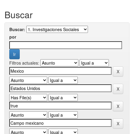
Buscar
Buscar:
por
Filtros actuales: