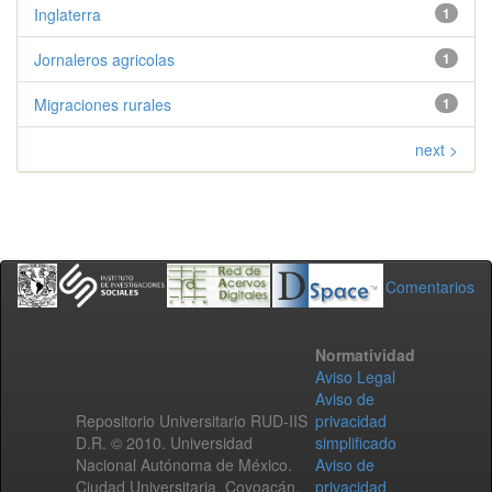
Inglaterra
1
Jornaleros agricolas
1
Migraciones rurales
1
next >
Comentarios
Normatividad
Aviso Legal
Aviso de
Repositorio Universitario RUD-IIS
privacidad
D.R. © 2010. Universidad
simplificado
Nacional Autónoma de México.
Aviso de
Ciudad Universitaria, Coyoacán,
privacidad