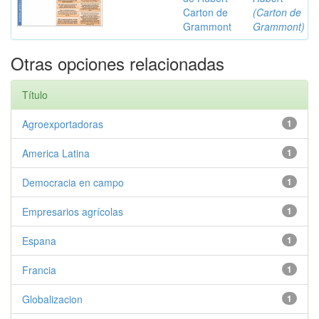
Carton de
(Carton de
Grammont
Grammont)
Otras opciones relacionadas
Título
Agroexportadoras
1
America Latina
1
Democracia en campo
1
Empresarios agrícolas
1
Espana
1
Francia
1
Globalizacion
1