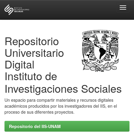
Skip
navigation
Repositorio
Universitario
Digital
Instituto de
Investigaciones Sociales
Un espacio para compartir materiales y recursos digitales
académicos producidos por los investigadores del IIS, en el
proceso de sus diferentes proyectos.
Repositorio del IIS-UNAM