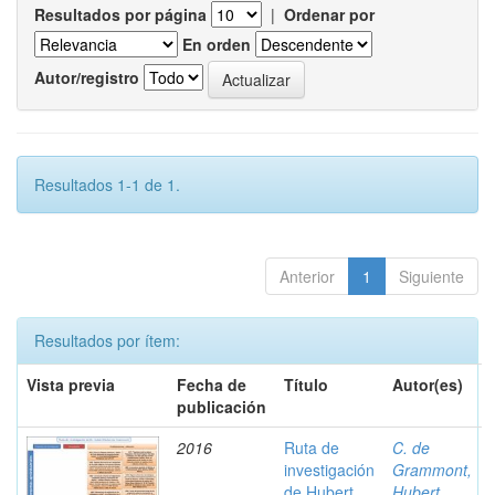
Resultados por página
|
Ordenar por
En orden
Autor/registro
Resultados 1-1 de 1.
Anterior
1
Siguiente
Resultados por ítem:
Vista previa
Fecha de
Título
Autor(es)
publicación
2016
Ruta de
C. de
investigación
Grammont,
de Hubert
Hubert