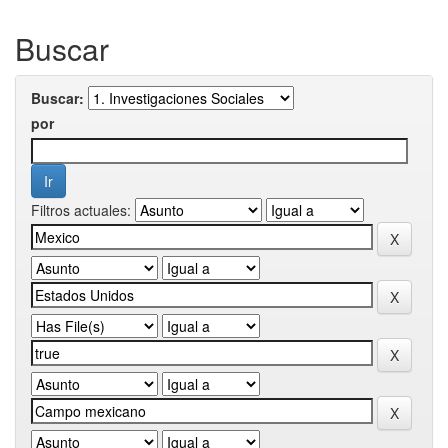
Buscar
Buscar:
por
Filtros actuales: