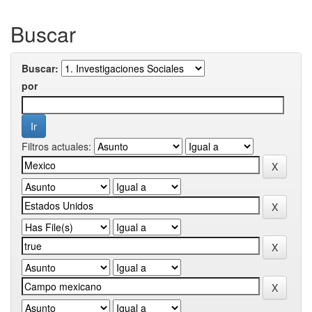
Buscar
Buscar:
por
Filtros actuales: