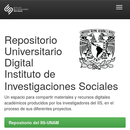
Skip
navigation
Repositorio
Universitario
Digital
Instituto de
Investigaciones Sociales
Un espacio para compartir materiales y recursos digitales
académicos producidos por los investigadores del IIS, en el
proceso de sus diferentes proyectos.
Repositorio del IIS-UNAM