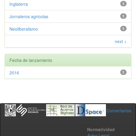
Inglaterra
1
Jornaleros agricolas
1
Neoliberalismo
1
next >
Fecha de lanzamiento
2016
1
Comentarios
Normatividad
Aviso Legal