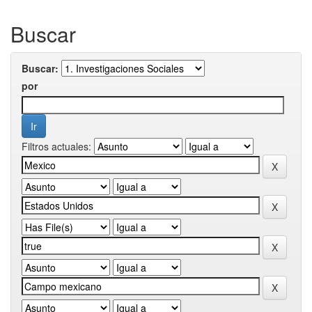
Buscar
Buscar:
por
Filtros actuales: