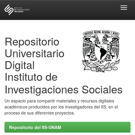
Skip
navigation
Repositorio
Universitario
Digital
Instituto de
Investigaciones Sociales
Un espacio para compartir materiales y recursos digitales
académicos producidos por los investigadores del IIS, en el
proceso de sus diferentes proyectos.
Repositorio del IIS-UNAM