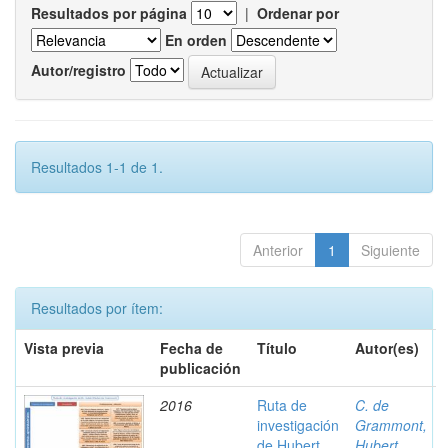
Resultados por página
|
Ordenar por
En orden
Autor/registro
Resultados 1-1 de 1.
Anterior
1
Siguiente
Resultados por ítem:
Vista previa
Fecha de
Título
Autor(es)
publicación
2016
Ruta de
C. de
investigación
Grammont,
de Hubert
Hubert