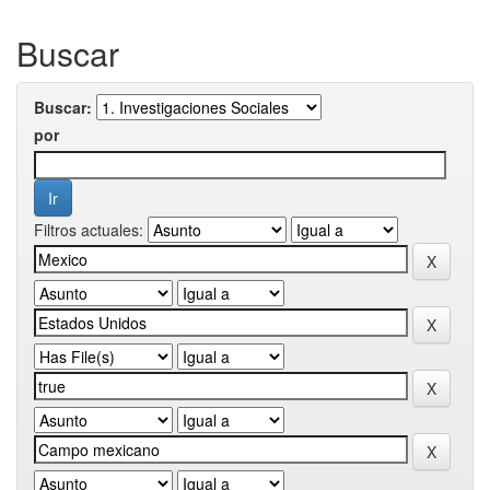
Buscar
Buscar:
por
Filtros actuales: