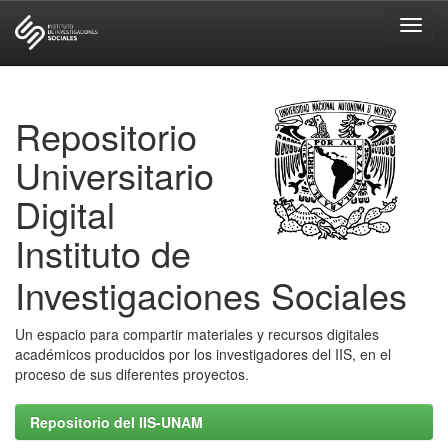
Skip
navigation
Repositorio
Universitario
Digital
Instituto de
Investigaciones Sociales
Un espacio para compartir materiales y recursos digitales
académicos producidos por los investigadores del IIS, en el
proceso de sus diferentes proyectos.
Repositorio del IIS-UNAM