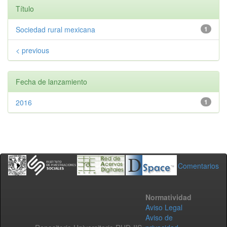
Título
Sociedad rural mexicana
1
< previous
Fecha de lanzamiento
2016
1
Comentarios
Normatividad
Aviso Legal
Aviso de