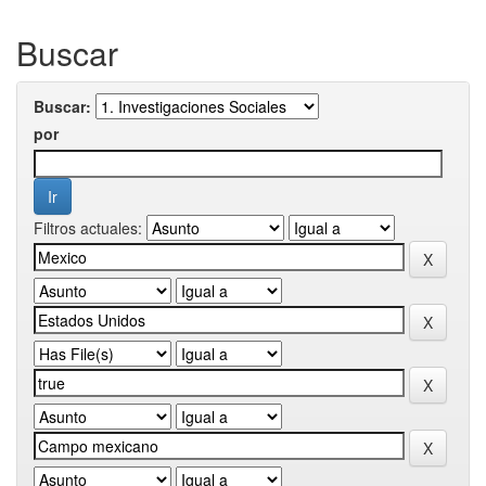
Buscar
Buscar:
por
Filtros actuales: