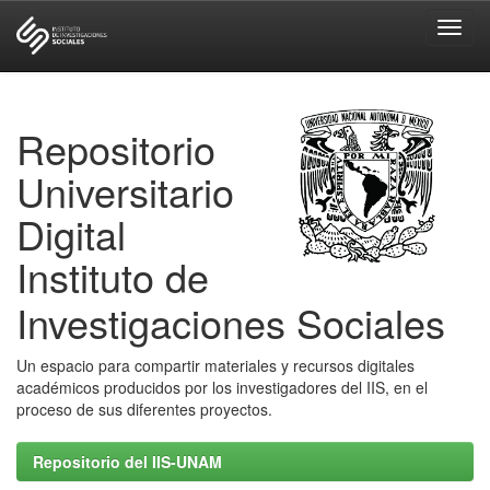
Skip
navigation
Repositorio
Universitario
Digital
Instituto de
Investigaciones Sociales
Un espacio para compartir materiales y recursos digitales
académicos producidos por los investigadores del IIS, en el
proceso de sus diferentes proyectos.
Repositorio del IIS-UNAM