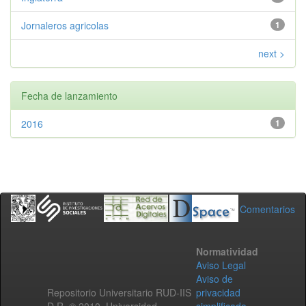
Jornaleros agricolas
1
next >
Fecha de lanzamiento
2016
1
Comentarios
Normatividad
Aviso Legal
Aviso de
Repositorio Universitario RUD-IIS
privacidad