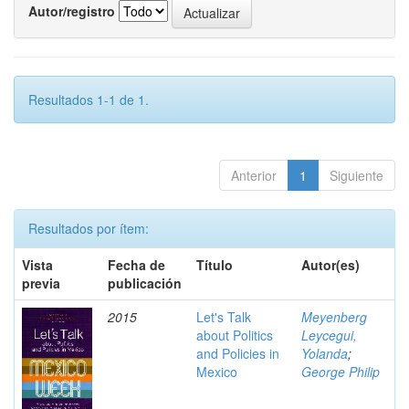
Autor/registro
Resultados 1-1 de 1.
Anterior
1
Siguiente
Resultados por ítem:
Vista
Fecha de
Título
Autor(es)
previa
publicación
2015
Let's Talk
Meyenberg
about Politics
Leycegui,
and Policies in
Yolanda
;
Mexico
George Philip