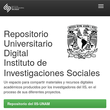
Skip
navigation
Repositorio
Universitario
Digital
Instituto de
Investigaciones Sociales
Un espacio para compartir materiales y recursos digitales
académicos producidos por los investigadores del IIS, en el
proceso de sus diferentes proyectos.
Repositorio del IIS-UNAM