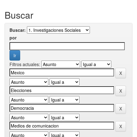
Buscar
Buscar:
por
Filtros actuales: