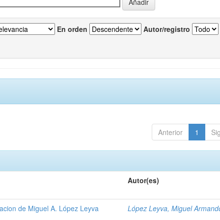
En orden
Autor/registro
Anterior
1
Si
Autor(es)
gacion de Miguel A. López Leyva
López Leyva, Miguel Armand