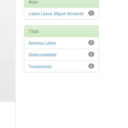
Autor
López Leyva, Miguel Armando
1
Título
America Latina
1
Gobernabilidad
1
Transiciones
1