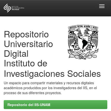
Skip
navigation
Repositorio
Universitario
Digital
Instituto de
Investigaciones Sociales
Un espacio para compartir materiales y recursos digitales
académicos producidos por los investigadores del IIS, en el
proceso de sus diferentes proyectos.
Repositorio del IIS-UNAM