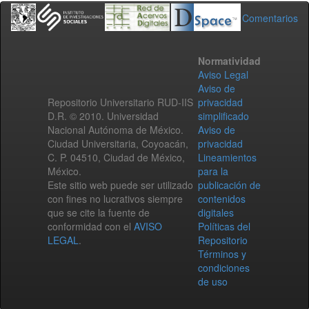
Comentarios
Normatividad
Aviso Legal
Aviso de
Repositorio Universitario RUD-IIS
privacidad
D.R. © 2010. Universidad
simplificado
Nacional Autónoma de México.
Aviso de
Ciudad Universitaria, Coyoacán,
privacidad
C. P. 04510, Ciudad de México,
Lineamientos
México.
para la
Este sitio web puede ser utilizado
publicación de
con fines no lucrativos siempre
contenidos
que se cite la fuente de
digitales
conformidad con el
AVISO
Políticas del
LEGAL
.
Repositorio
Términos y
condiciones
de uso