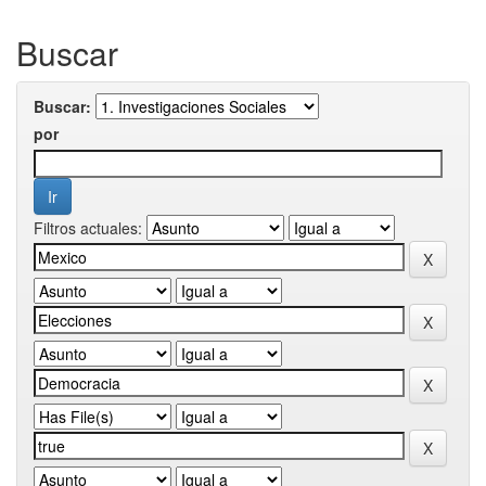
Buscar
Buscar:
por
Filtros actuales: