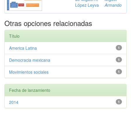
López Leyva
Armando
Otras opciones relacionadas
Título
America Latina
1
Democracia mexicana
1
Movimientos sociales
1
Fecha de lanzamiento
2014
1