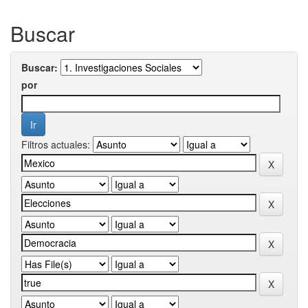
Buscar
Buscar:
por
Filtros actuales: