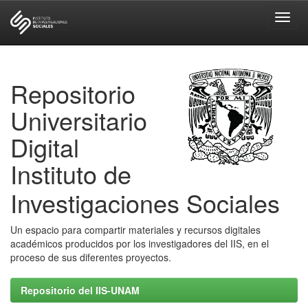
Skip
navigation
Repositorio
Universitario
Digital
Instituto de
Investigaciones Sociales
Un espacio para compartir materiales y recursos digitales
académicos producidos por los investigadores del IIS, en el
proceso de sus diferentes proyectos.
Repositorio del IIS-UNAM