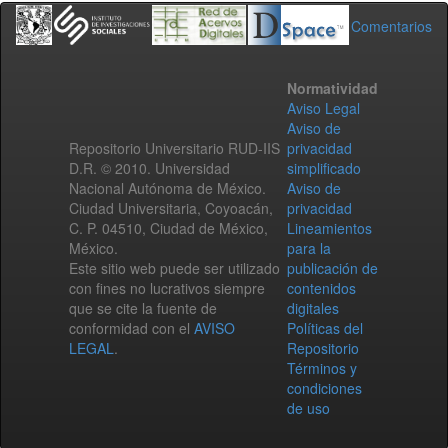
Comentarios
Normatividad
Aviso Legal
Aviso de
Repositorio Universitario RUD-IIS
privacidad
D.R. © 2010. Universidad
simplificado
Nacional Autónoma de México.
Aviso de
Ciudad Universitaria, Coyoacán,
privacidad
C. P. 04510, Ciudad de México,
Lineamientos
México.
para la
Este sitio web puede ser utilizado
publicación de
con fines no lucrativos siempre
contenidos
que se cite la fuente de
digitales
conformidad con el
AVISO
Políticas del
LEGAL
.
Repositorio
Términos y
condiciones
de uso