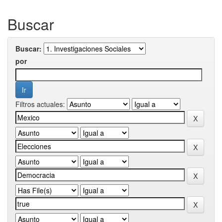
Buscar
Buscar:
por
Filtros actuales: