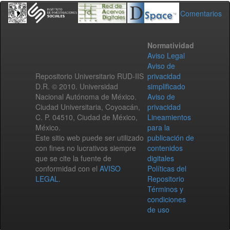
Comentarios
Normatividad
Aviso Legal
Aviso de
Repositorio Universitario RUD-IIS
privacidad
D.R. © 2010. Universidad
simplificado
Nacional Autónoma de México.
Aviso de
Ciudad Universitaria, Coyoacán,
privacidad
C. P. 04510, Ciudad de México,
Lineamientos
México.
para la
Este sitio web puede ser utilizado
publicación de
con fines no lucrativos siempre
contenidos
que se cite la fuente de
digitales
conformidad con el
AVISO
Políticas del
LEGAL
.
Repositorio
Términos y
condiciones
de uso