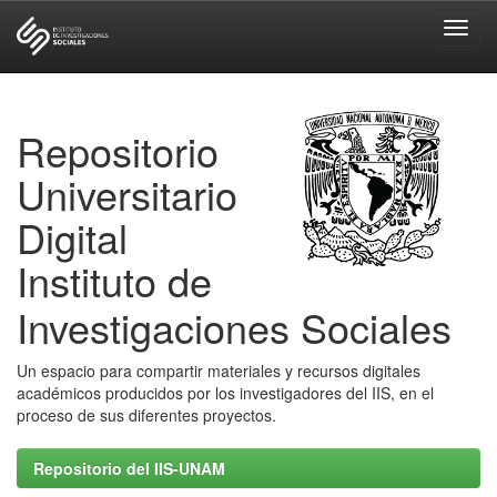
Skip
navigation
Repositorio
Universitario
Digital
Instituto de
Investigaciones Sociales
Un espacio para compartir materiales y recursos digitales
académicos producidos por los investigadores del IIS, en el
proceso de sus diferentes proyectos.
Repositorio del IIS-UNAM