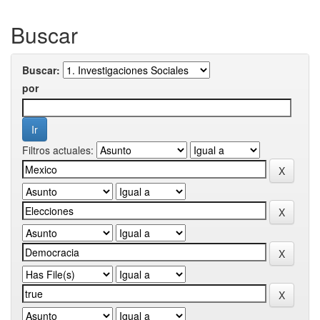
Buscar
Buscar:
por
Filtros actuales: