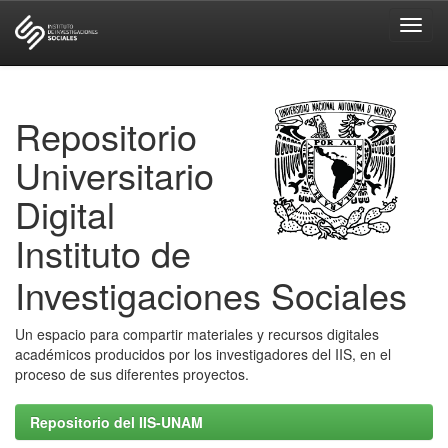
Skip
navigation
Repositorio
Universitario
Digital
Instituto de
Investigaciones Sociales
Un espacio para compartir materiales y recursos digitales
académicos producidos por los investigadores del IIS, en el
proceso de sus diferentes proyectos.
Repositorio del IIS-UNAM