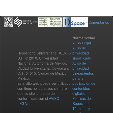
Comentarios
Normatividad
Aviso Legal
Aviso de
Repositorio Universitario RUD-IIS
privacidad
D.R. © 2010. Universidad
simplificado
Nacional Autónoma de México.
Aviso de
Ciudad Universitaria, Coyoacán,
privacidad
C. P. 04510, Ciudad de México,
Lineamientos
México.
para la
Este sitio web puede ser utilizado
publicación de
con fines no lucrativos siempre
contenidos
que se cite la fuente de
digitales
conformidad con el
AVISO
Políticas del
LEGAL
.
Repositorio
Términos y