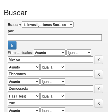
Buscar
Buscar:
por
Filtros actuales: