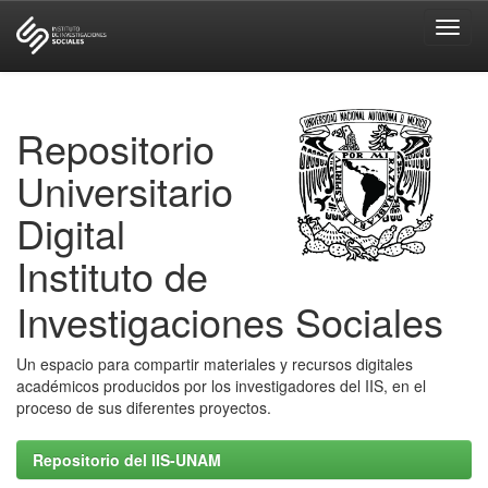
Skip
navigation
Repositorio
Universitario
Digital
Instituto de
Investigaciones Sociales
Un espacio para compartir materiales y recursos digitales
académicos producidos por los investigadores del IIS, en el
proceso de sus diferentes proyectos.
Repositorio del IIS-UNAM