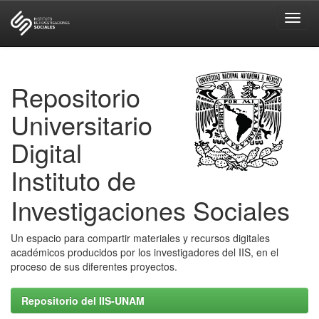
Skip
navigation
Repositorio
Universitario
Digital
Instituto de
Investigaciones Sociales
Un espacio para compartir materiales y recursos digitales
académicos producidos por los investigadores del IIS, en el
proceso de sus diferentes proyectos.
Repositorio del IIS-UNAM