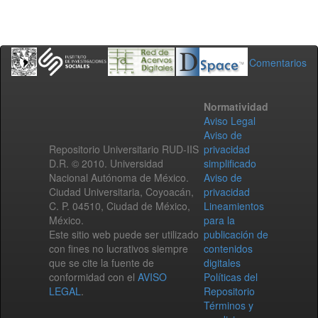
Comentarios
Normatividad
Aviso Legal
Aviso de
Repositorio Universitario RUD-IIS
privacidad
D.R. © 2010. Universidad
simplificado
Nacional Autónoma de México.
Aviso de
Ciudad Universitaria, Coyoacán,
privacidad
C. P. 04510, Ciudad de México,
Lineamientos
México.
para la
Este sitio web puede ser utilizado
publicación de
con fines no lucrativos siempre
contenidos
que se cite la fuente de
digitales
conformidad con el
AVISO
Políticas del
LEGAL
.
Repositorio
Términos y