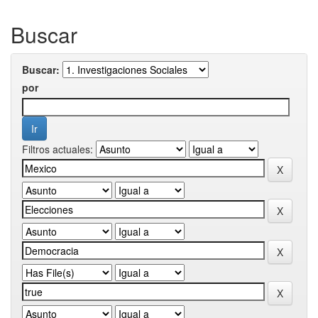
Buscar
Buscar:
por
Filtros actuales: