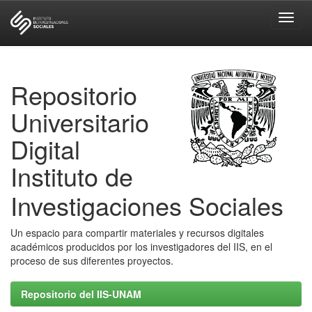
Skip
navigation
Repositorio
Universitario
Digital
Instituto de
Investigaciones Sociales
Un espacio para compartir materiales y recursos digitales
académicos producidos por los investigadores del IIS, en el
proceso de sus diferentes proyectos.
Repositorio del IIS-UNAM