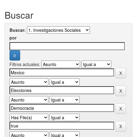
Buscar
Buscar:
por
Filtros actuales: