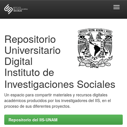
Skip
navigation
Repositorio
Universitario
Digital
Instituto de
Investigaciones Sociales
Un espacio para compartir materiales y recursos digitales
académicos producidos por los investigadores del IIS, en el
proceso de sus diferentes proyectos.
Repositorio del IIS-UNAM