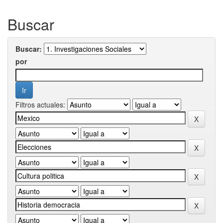
Buscar
Buscar:
por
Filtros actuales: