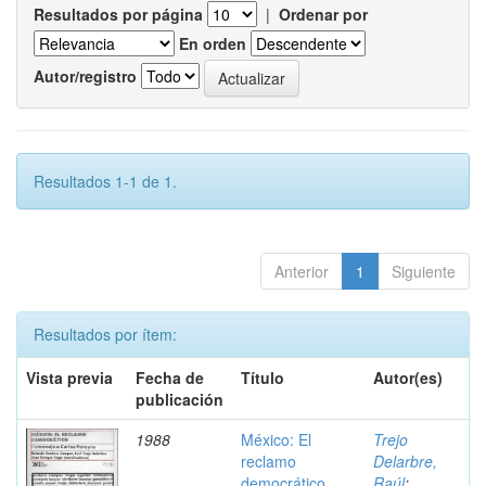
Resultados por página
|
Ordenar por
En orden
Autor/registro
Resultados 1-1 de 1.
Anterior
1
Siguiente
Resultados por ítem:
Vista previa
Fecha de
Título
Autor(es)
publicación
1988
México: El
Trejo
reclamo
Delarbre,
democrático
Raúl
;