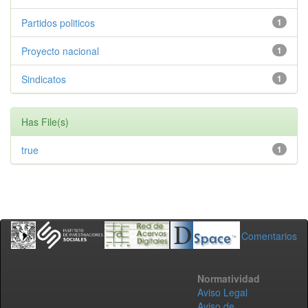
Partidos politicos
1
Proyecto nacional
1
Sindicatos
1
Has File(s)
true
1
Comentarios
Normatividad
Aviso Legal
Aviso de