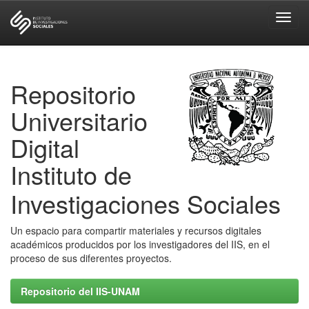
Skip
navigation
Repositorio
Universitario
Digital
Instituto de
Investigaciones Sociales
Un espacio para compartir materiales y recursos digitales
académicos producidos por los investigadores del IIS, en el
proceso de sus diferentes proyectos.
Repositorio del IIS-UNAM