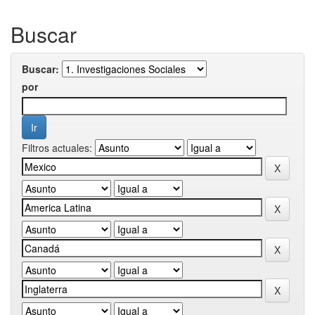
Buscar
Buscar:
por
Filtros actuales: