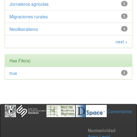
Jornaleros agricolas
1
Migraciones rurales
1
Neoliberalismo
1
next >
Has File(s)
true
1
Comentarios
Normatividad
Aviso Legal