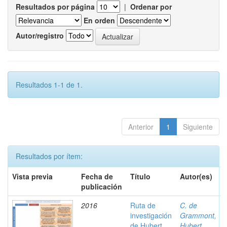
Resultados por página
|
Ordenar por
En orden
Autor/registro
Resultados 1-1 de 1.
Anterior
1
Siguiente
Resultados por ítem:
Vista previa
Fecha de
Título
Autor(es)
publicación
2016
Ruta de
C. de
investigación
Grammont,
de Hubert
Hubert