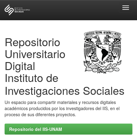
Skip
navigation
Repositorio
Universitario
Digital
Instituto de
Investigaciones Sociales
Un espacio para compartir materiales y recursos digitales
académicos producidos por los investigadores del IIS, en el
proceso de sus diferentes proyectos.
Repositorio del IIS-UNAM