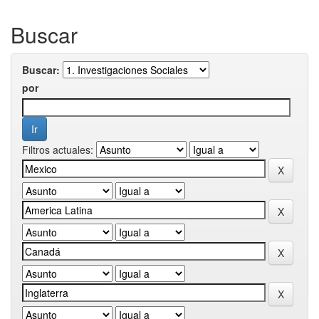
Buscar
Buscar:
por
Filtros actuales: