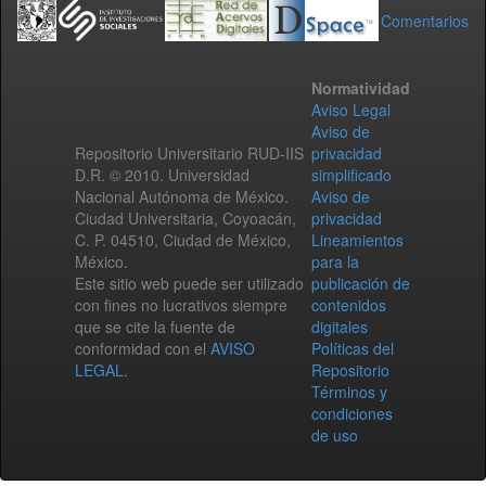
Comentarios
Normatividad
Aviso Legal
Aviso de
Repositorio Universitario RUD-IIS
privacidad
D.R. © 2010. Universidad
simplificado
Nacional Autónoma de México.
Aviso de
Ciudad Universitaria, Coyoacán,
privacidad
C. P. 04510, Ciudad de México,
Lineamientos
México.
para la
Este sitio web puede ser utilizado
publicación de
con fines no lucrativos siempre
contenidos
que se cite la fuente de
digitales
conformidad con el
AVISO
Políticas del
LEGAL
.
Repositorio
Términos y
condiciones
de uso