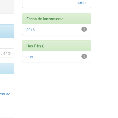
next >
Fecha de lanzamiento
2016
1
Has File(s)
guiente
true
1
ton de