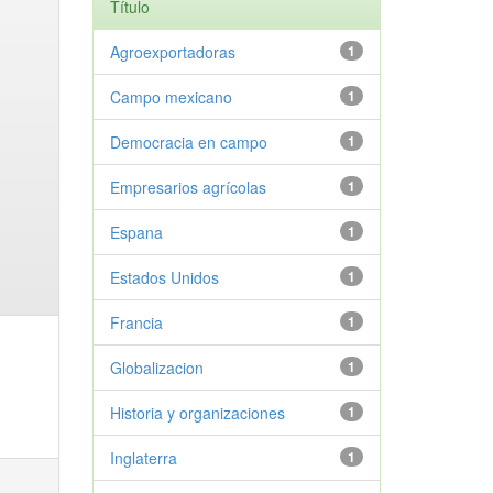
Título
Agroexportadoras
1
Campo mexicano
1
Democracia en campo
1
Empresarios agrícolas
1
Espana
1
Estados Unidos
1
Francia
1
Globalizacion
1
Historia y organizaciones
1
Inglaterra
1