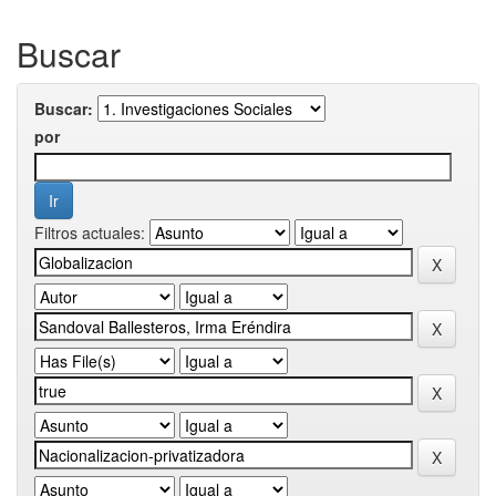
Buscar
Buscar:
por
Filtros actuales: