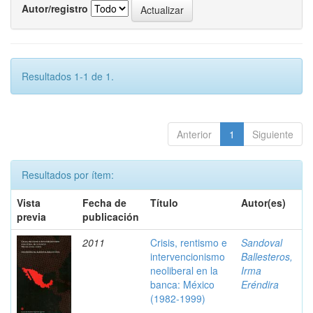
Autor/registro
Resultados 1-1 de 1.
Anterior
1
Siguiente
Resultados por ítem:
Vista
Fecha de
Título
Autor(es)
previa
publicación
2011
Crisis, rentismo e
Sandoval
intervencionismo
Ballesteros,
neoliberal en la
Irma
banca: México
Eréndira
(1982-1999)