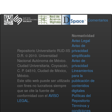
Comentarios
Normatividad
Aviso Legal
Aviso de
Repositorio Universitario RUD-IIS
privacidad
D.R. © 2010. Universidad
simplificado
Nacional Autónoma de México.
Aviso de
Ciudad Universitaria, Coyoacán,
privacidad
C. P. 04510, Ciudad de México,
Lineamientos
México.
para la
Este sitio web puede ser utilizado
publicación de
con fines no lucrativos siempre
contenidos
que se cite la fuente de
digitales
conformidad con el
AVISO
Políticas del
LEGAL
.
Repositorio
Términos y
condiciones