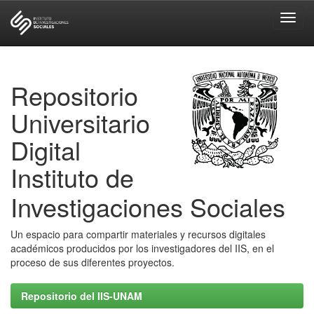
Skip
navigation
Repositorio
Universitario
Digital
Instituto de
Investigaciones Sociales
Un espacio para compartir materiales y recursos digitales
académicos producidos por los investigadores del IIS, en el
proceso de sus diferentes proyectos.
Repositorio del IIS-UNAM