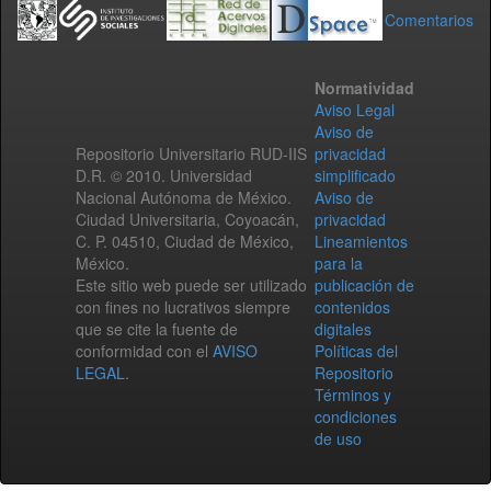
Comentarios
Normatividad
Aviso Legal
Aviso de
Repositorio Universitario RUD-IIS
privacidad
D.R. © 2010. Universidad
simplificado
Nacional Autónoma de México.
Aviso de
Ciudad Universitaria, Coyoacán,
privacidad
C. P. 04510, Ciudad de México,
Lineamientos
México.
para la
Este sitio web puede ser utilizado
publicación de
con fines no lucrativos siempre
contenidos
que se cite la fuente de
digitales
conformidad con el
AVISO
Políticas del
LEGAL
.
Repositorio
Términos y
condiciones
de uso