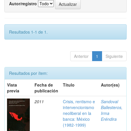
Autor/registro
Resultados 1-1 de 1.
Anterior
1
Siguiente
Resultados por ítem:
Vista
Fecha de
Título
Autor(es)
previa
publicación
2011
Crisis, rentismo e
Sandoval
intervencionismo
Ballesteros,
neoliberal en la
Irma
banca: México
Eréndira
(1982-1999)