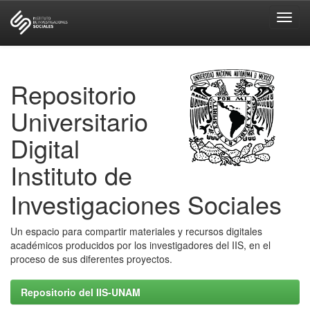
Skip
navigation
Repositorio
Universitario
Digital
Instituto de
Investigaciones Sociales
Un espacio para compartir materiales y recursos digitales
académicos producidos por los investigadores del IIS, en el
proceso de sus diferentes proyectos.
Repositorio del IIS-UNAM