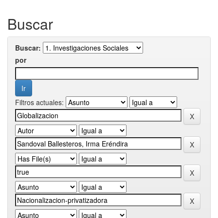
Buscar
Buscar:
por
Filtros actuales: