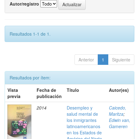
Autor/registro
Resultados 1-1 de 1.
Anterior
1
Siguiente
Resultados por ítem:
Vista
Fecha de
Título
Autor(es)
previa
publicación
2014
Desempleo y
Caicedo,
salud mental de
Maritza
;
los inmigrantes
Edwin van,
latinoamericanos
Gameren
en los Estados de
América del Norte.