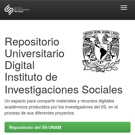
Skip
navigation
Repositorio
Universitario
Digital
Instituto de
Investigaciones Sociales
Un espacio para compartir materiales y recursos digitales
académicos producidos por los investigadores del IIS, en el
proceso de sus diferentes proyectos.
Repositorio del IIS-UNAM