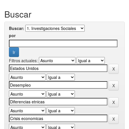
Buscar
Buscar:
por
Filtros actuales: