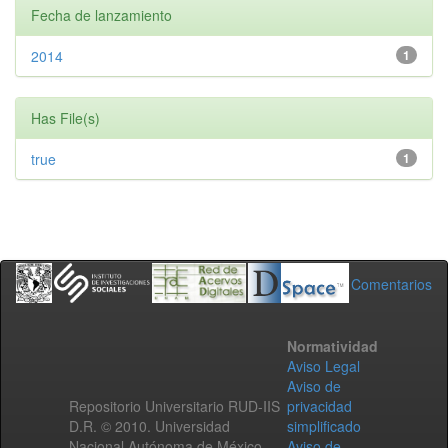
Fecha de lanzamiento
2014
1
Has File(s)
true
1
Comentarios
Normatividad
Aviso Legal
Aviso de
Repositorio Universitario RUD-IIS
privacidad
D.R. © 2010. Universidad
simplificado
Nacional Autónoma de México.
Aviso de