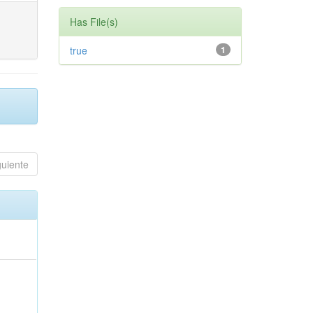
Has File(s)
true
1
guiente