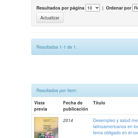
Resultados por página
|
Ordenar por
Resultados 1-1 de 1.
Resultados por ítem:
Vista
Fecha de
Título
previa
publicación
2014
Desempleo y salud men
latinoamericanos en lo
tema obligado en el con