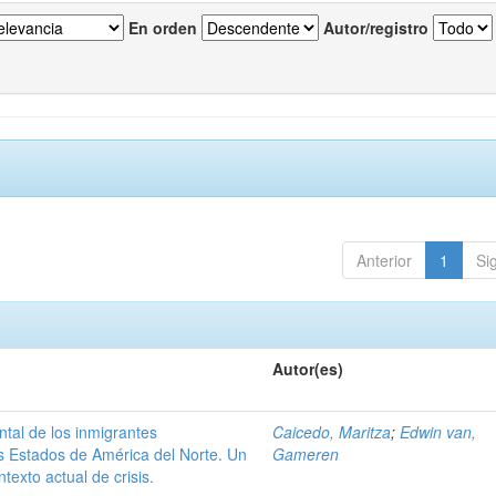
En orden
Autor/registro
Anterior
1
Si
Autor(es)
tal de los inmigrantes
Caicedo, Maritza
;
Edwin van,
s Estados de América del Norte. Un
Gameren
texto actual de crisis.