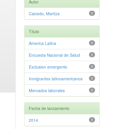
Autor
Caicedo, Maritza
1
Título
America Latina
1
Encuesta Nacional de Salud
1
Exclusion emergente
1
Inmigrantes latinoamericanos
1
Mercados laborales
1
Fecha de lanzamiento
2014
1