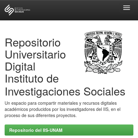
Skip
navigation
Repositorio
Universitario
Digital
Instituto de
Investigaciones Sociales
Un espacio para compartir materiales y recursos digitales
académicos producidos por los investigadores del IIS, en el
proceso de sus diferentes proyectos.
Repositorio del IIS-UNAM