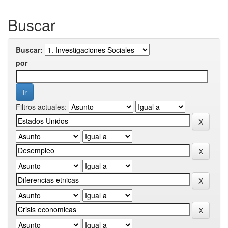
Buscar
Buscar:
por
Filtros actuales: