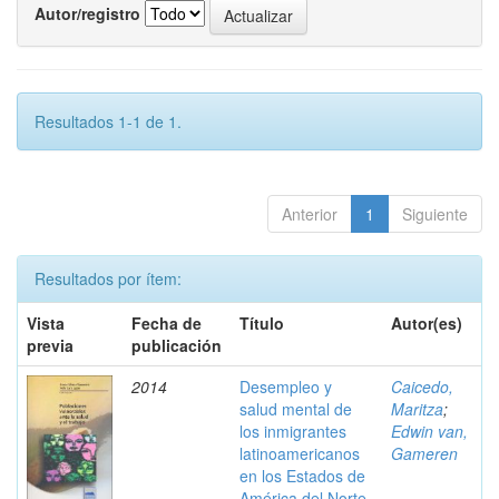
Autor/registro
Resultados 1-1 de 1.
Anterior
1
Siguiente
Resultados por ítem:
Vista
Fecha de
Título
Autor(es)
previa
publicación
2014
Desempleo y
Caicedo,
salud mental de
Maritza
;
los inmigrantes
Edwin van,
latinoamericanos
Gameren
en los Estados de
América del Norte.