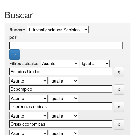
Buscar
Buscar:
por
Filtros actuales: