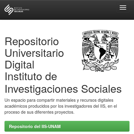
Skip
navigation
Repositorio
Universitario
Digital
Instituto de
Investigaciones Sociales
Un espacio para compartir materiales y recursos digitales
académicos producidos por los investigadores del IIS, en el
proceso de sus diferentes proyectos.
Repositorio del IIS-UNAM