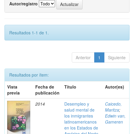
Autor/registro
Resultados 1-1 de 1.
Anterior
1
Siguiente
Resultados por ítem:
Vista
Fecha de
Título
Autor(es)
previa
publicación
2014
Desempleo y
Caicedo,
salud mental de
Maritza
;
los inmigrantes
Edwin van,
latinoamericanos
Gameren
en los Estados de
América del Norte.