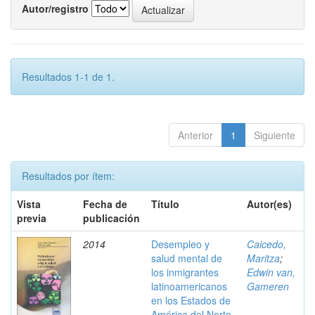
Autor/registro
Resultados 1-1 de 1.
Anterior
1
Siguiente
Resultados por ítem:
Vista
Fecha de
Título
Autor(es)
previa
publicación
2014
Desempleo y
Caicedo,
salud mental de
Maritza
;
los inmigrantes
Edwin van,
latinoamericanos
Gameren
en los Estados de
América del Norte.