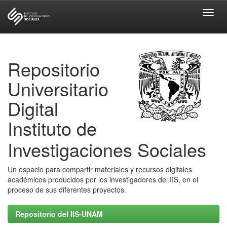
Skip
navigation
Repositorio
Universitario
Digital
Instituto de
Investigaciones Sociales
Un espacio para compartir materiales y recursos digitales
académicos producidos por los investigadores del IIS, en el
proceso de sus diferentes proyectos.
Repositorio del IIS-UNAM