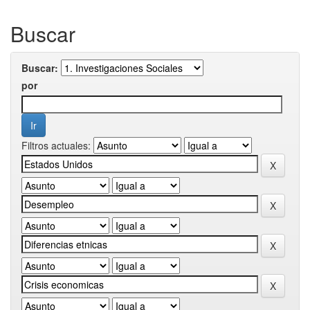
Buscar
Buscar:
por
Filtros actuales: