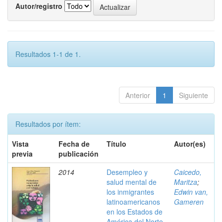
Autor/registro
Resultados 1-1 de 1.
Anterior
1
Siguiente
Resultados por ítem:
Vista
Fecha de
Título
Autor(es)
previa
publicación
2014
Desempleo y
Caicedo,
salud mental de
Maritza
;
los inmigrantes
Edwin van,
latinoamericanos
Gameren
en los Estados de
América del Norte.