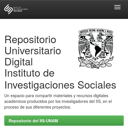
Skip
navigation
Repositorio
Universitario
Digital
Instituto de
Investigaciones Sociales
Un espacio para compartir materiales y recursos digitales
académicos producidos por los investigadores del IIS, en el
proceso de sus diferentes proyectos.
Repositorio del IIS-UNAM