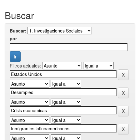
Buscar
Buscar:
por
Filtros actuales: