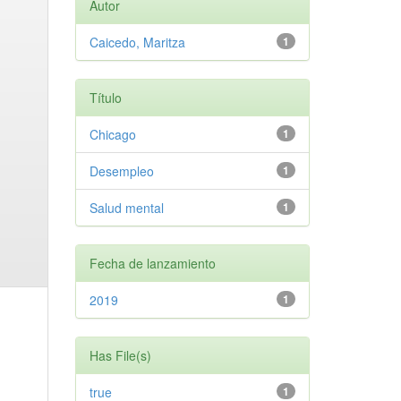
Autor
Caicedo, Maritza
1
Título
Chicago
1
Desempleo
1
Salud mental
1
Fecha de lanzamiento
2019
1
Has File(s)
true
1