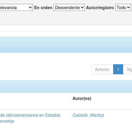
En orden
Autor/registro
Anterior
1
Si
Autor(es)
 de latinoamericanos en Estados
Caicedo, Maritza
aradoja