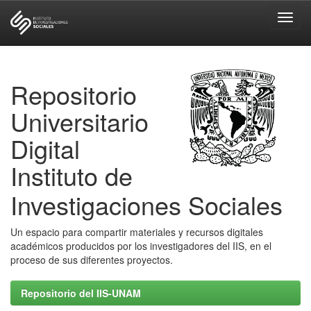
Skip
navigation
Repositorio
Universitario
Digital
Instituto de
Investigaciones Sociales
Un espacio para compartir materiales y recursos digitales
académicos producidos por los investigadores del IIS, en el
proceso de sus diferentes proyectos.
Repositorio del IIS-UNAM