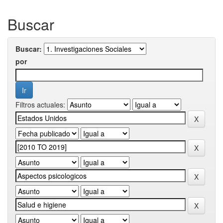
Buscar
Buscar:
por
Filtros actuales: