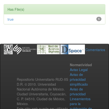
Has File(s)
true
1
Comentarios
Normatividad
Aviso Legal
Aviso de
Repositorio Universitario RUD-IIS
privacidad
D.R. © 2010. Universidad
simplificado
Nacional Autónoma de México.
Aviso de
Ciudad Universitaria, Coyoacán,
privacidad
C. P. 04510, Ciudad de México,
Lineamientos
México.
para la
Este sitio web puede ser utilizado
publicación de