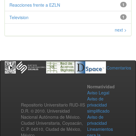
Reacciones frente a EZLN
1
Television
1
next >
Comentarios
Normatividad
Aviso Legal
Aviso de
Repositorio Universitario RUD-IIS
privacidad
D.R. © 2010. Universidad
simplificado
Nacional Autónoma de México.
Aviso de
Ciudad Universitaria, Coyoacán,
privacidad
C. P. 04510, Ciudad de México,
Lineamientos
México.
para la