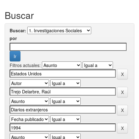
Buscar
Buscar:
por
Filtros actuales: