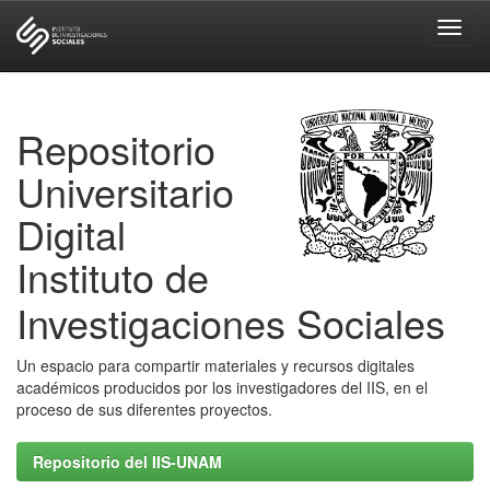
Skip
navigation
Repositorio
Universitario
Digital
Instituto de
Investigaciones Sociales
Un espacio para compartir materiales y recursos digitales
académicos producidos por los investigadores del IIS, en el
proceso de sus diferentes proyectos.
Repositorio del IIS-UNAM