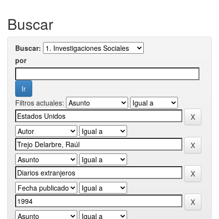
Buscar
Buscar:
por
Filtros actuales: