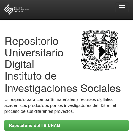
Skip
navigation
Repositorio
Universitario
Digital
Instituto de
Investigaciones Sociales
Un espacio para compartir materiales y recursos digitales
académicos producidos por los investigadores del IIS, en el
proceso de sus diferentes proyectos.
Repositorio del IIS-UNAM