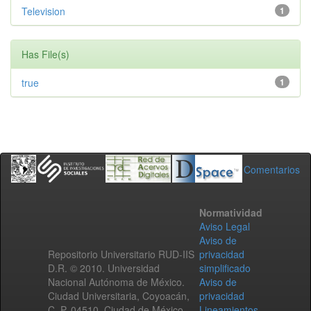
Television
1
Has File(s)
true
1
Comentarios
Normatividad
Aviso Legal
Aviso de
Repositorio Universitario RUD-IIS
privacidad
D.R. © 2010. Universidad
simplificado
Nacional Autónoma de México.
Aviso de
Ciudad Universitaria, Coyoacán,
privacidad
C. P. 04510, Ciudad de México,
Lineamientos