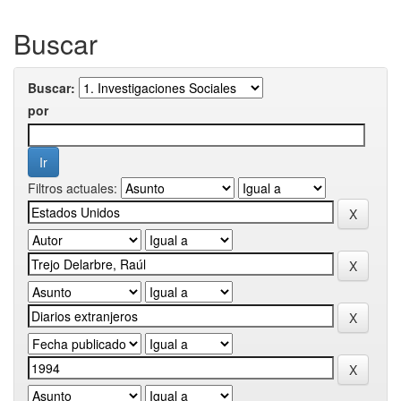
Buscar
Buscar:
por
Filtros actuales: