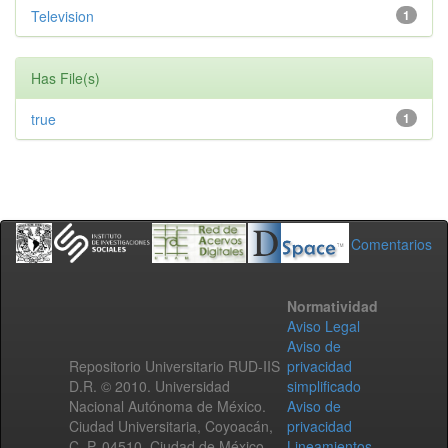
Television
1
Has File(s)
true
1
Comentarios
Normatividad
Aviso Legal
Aviso de
Repositorio Universitario RUD-IIS
privacidad
D.R. © 2010. Universidad
simplificado
Nacional Autónoma de México.
Aviso de
Ciudad Universitaria, Coyoacán,
privacidad
C. P. 04510, Ciudad de México,
Lineamientos