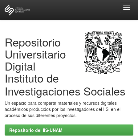
Skip
navigation
Repositorio
Universitario
Digital
Instituto de
Investigaciones Sociales
Un espacio para compartir materiales y recursos digitales
académicos producidos por los investigadores del IIS, en el
proceso de sus diferentes proyectos.
Repositorio del IIS-UNAM