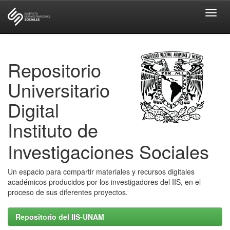
Skip
navigation
Repositorio
Universitario
Digital
Instituto de
Investigaciones Sociales
Un espacio para compartir materiales y recursos digitales
académicos producidos por los investigadores del IIS, en el
proceso de sus diferentes proyectos.
Repositorio del IIS-UNAM