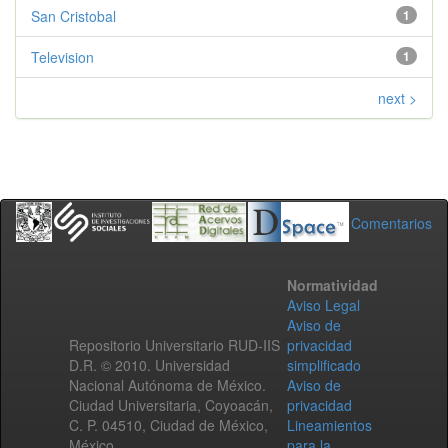
San Cristobal
1
Television
1
next >
Comentarios
Normatividad
Aviso Legal
Aviso de
Repositorio Universitario RUD-IIS
privacidad
D.R. © 2010. Universidad
simplificado
Nacional Autónoma de México.
Aviso de
Ciudad Universitaria, Coyoacán,
privacidad
C. P. 04510, Ciudad de México,
Lineamientos
México.
para la