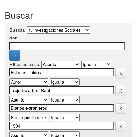
Buscar
Buscar:
por
Filtros actuales: