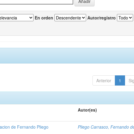
En orden
Autor/registro
Anterior
1
Si
Autor(es)
gacion de Fernando Pliego
Pliego Carrasco, Fernando d