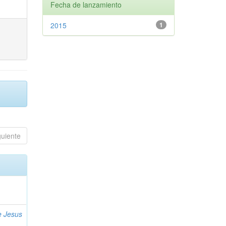
Fecha de lanzamiento
2015
1
guiente
e Jesus