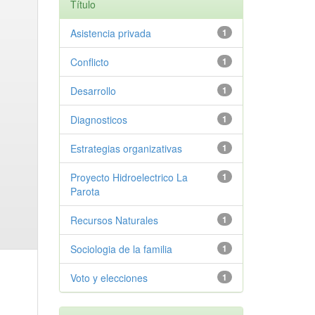
Título
Asistencia privada
1
Conflicto
1
Desarrollo
1
Diagnosticos
1
Estrategias organizativas
1
Proyecto Hidroelectrico La
1
Parota
Recursos Naturales
1
Sociologia de la familia
1
Voto y elecciones
1