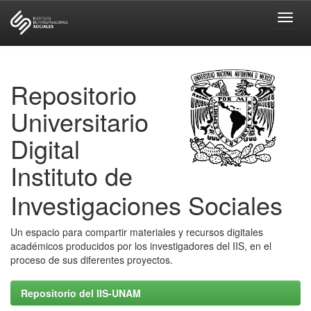
Skip
navigation
Repositorio
Universitario
Digital
Instituto de
Investigaciones Sociales
Un espacio para compartir materiales y recursos digitales
académicos producidos por los investigadores del IIS, en el
proceso de sus diferentes proyectos.
Repositorio del IIS-UNAM