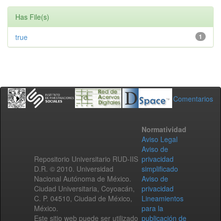
Has File(s)
true
1
Comentarios
Normatividad
Aviso Legal
Aviso de
Repositorio Universitario RUD-IIS
privacidad
D.R. © 2010. Universidad
simplificado
Nacional Autónoma de México.
Aviso de
Ciudad Universitaria, Coyoacán,
privacidad
C. P. 04510, Ciudad de México,
Lineamientos
México.
para la
Este sitio web puede ser utilizado
publicación de