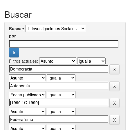
Buscar
Buscar:
por
Filtros actuales: