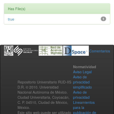
Has File(s)
true
1
Comentarios
Normatividad
Aviso Legal
Aviso de
Repositorio Universitario RUD-IIS
privacidad
D.R. © 2010. Universidad
simplificado
Nacional Autónoma de México.
Aviso de
Ciudad Universitaria, Coyoacán,
privacidad
C. P. 04510, Ciudad de México,
Lineamientos
México.
para la
Este sitio web puede ser utilizado
publicación de