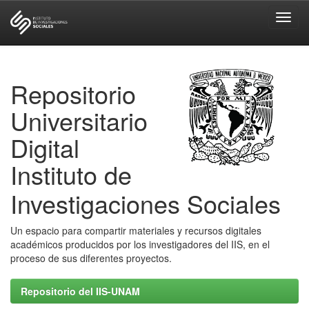
Skip
navigation
Repositorio
Universitario
Digital
Instituto de
Investigaciones Sociales
Un espacio para compartir materiales y recursos digitales
académicos producidos por los investigadores del IIS, en el
proceso de sus diferentes proyectos.
Repositorio del IIS-UNAM