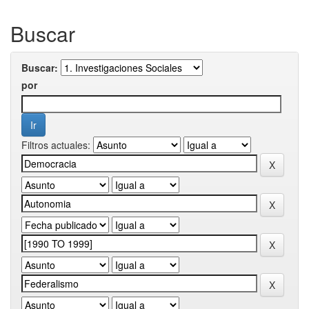
Buscar
Buscar:
por
Filtros actuales: