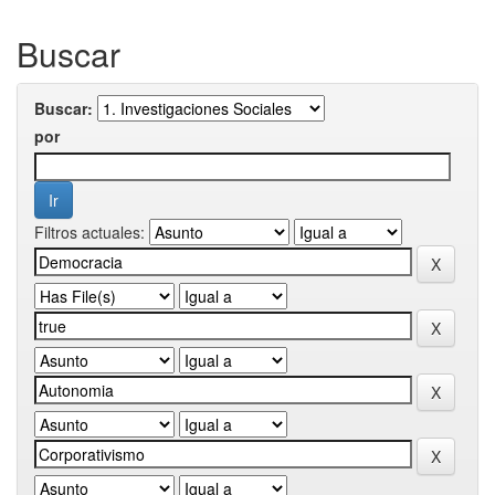
Buscar
Buscar:
por
Filtros actuales: