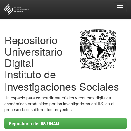
Skip
navigation
Repositorio
Universitario
Digital
Instituto de
Investigaciones Sociales
Un espacio para compartir materiales y recursos digitales
académicos producidos por los investigadores del IIS, en el
proceso de sus diferentes proyectos.
Repositorio del IIS-UNAM