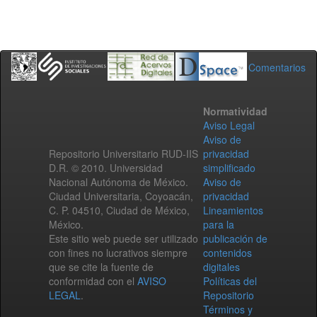
Comentarios
Normatividad
Aviso Legal
Aviso de
Repositorio Universitario RUD-IIS
privacidad
D.R. © 2010. Universidad
simplificado
Nacional Autónoma de México.
Aviso de
Ciudad Universitaria, Coyoacán,
privacidad
C. P. 04510, Ciudad de México,
Lineamientos
México.
para la
Este sitio web puede ser utilizado
publicación de
con fines no lucrativos siempre
contenidos
que se cite la fuente de
digitales
conformidad con el
AVISO
Políticas del
LEGAL
.
Repositorio
Términos y