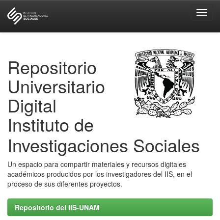
Skip
navigation
Repositorio
Universitario
Digital
Instituto de
Investigaciones Sociales
Un espacio para compartir materiales y recursos digitales
académicos producidos por los investigadores del IIS, en el
proceso de sus diferentes proyectos.
Repositorio del IIS-UNAM