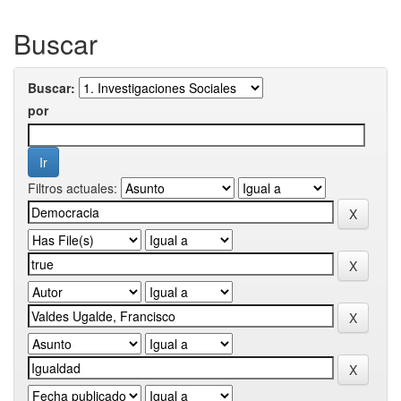
Buscar
Buscar:
por
Filtros actuales: