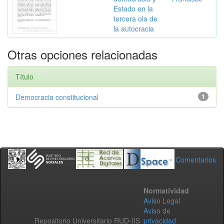
Estado en la
tercera ola de
la autocracia
Otras opciones relacionadas
Título
Democracia constitucional
1
Comentarios
Normatividad
Aviso Legal
Aviso de
Repositorio Universitario RUD-IIS
privacidad