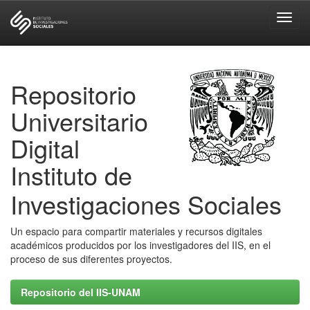
Skip
navigation
Repositorio
Universitario
Digital
Instituto de
Investigaciones Sociales
Un espacio para compartir materiales y recursos digitales
académicos producidos por los investigadores del IIS, en el
proceso de sus diferentes proyectos.
Repositorio del IIS-UNAM