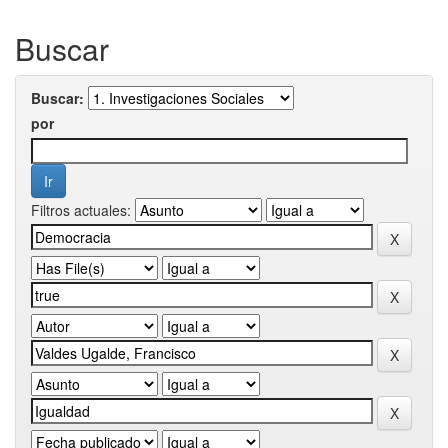
Buscar
Buscar:
por
Filtros actuales: