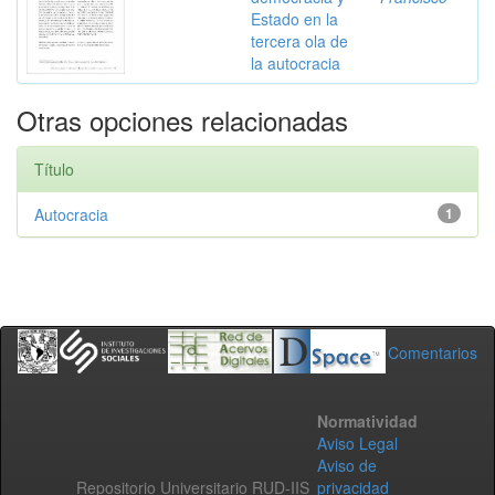
Estado en la
tercera ola de
la autocracia
Otras opciones relacionadas
Título
Autocracia
1
Comentarios
Normatividad
Aviso Legal
Aviso de
Repositorio Universitario RUD-IIS
privacidad