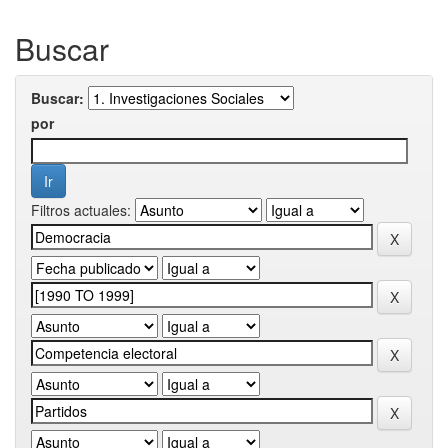
Buscar
Buscar:
por
Filtros actuales: