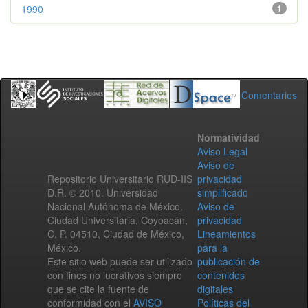
1990
1
Comentarios
Normatividad
Aviso Legal
Aviso de
Repositorio Universitario RUD-IIS
privacidad
D.R. © 2010. Universidad
simplificado
Nacional Autónoma de México.
Aviso de
Ciudad Universitaria, Coyoacán,
privacidad
C. P. 04510, Ciudad de México,
Lineamientos
México.
para la
Este sitio web puede ser utilizado
publicación de
con fines no lucrativos siempre
contenidos
que se cite la fuente de
digitales
conformidad con el
AVISO
Políticas del