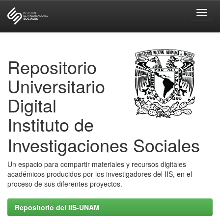
Skip
navigation
Repositorio
Universitario
Digital
Instituto de
Investigaciones Sociales
Un espacio para compartir materiales y recursos digitales
académicos producidos por los investigadores del IIS, en el
proceso de sus diferentes proyectos.
Repositorio del IIS-UNAM