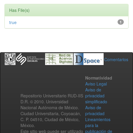
Has File(s)
true
1
Comentarios
Normatividad
Aviso Legal
Aviso de
Repositorio Universitario RUD-IIS
privacidad
D.R. © 2010. Universidad
simplificado
Nacional Autónoma de México.
Aviso de
Ciudad Universitaria, Coyoacán,
privacidad
C. P. 04510, Ciudad de México,
Lineamientos
México.
para la
Este sitio web puede ser utilizado
publicación de