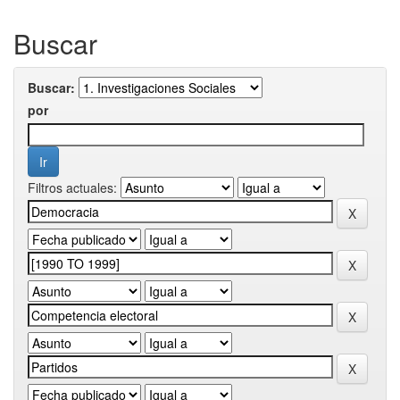
Buscar
Buscar:
por
Filtros actuales: