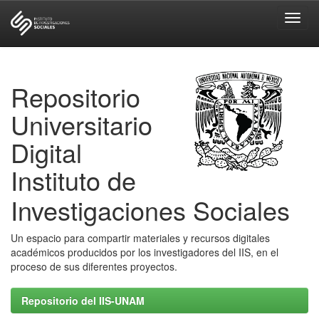
Skip
navigation
Repositorio
Universitario
Digital
Instituto de
Investigaciones Sociales
Un espacio para compartir materiales y recursos digitales
académicos producidos por los investigadores del IIS, en el
proceso de sus diferentes proyectos.
Repositorio del IIS-UNAM