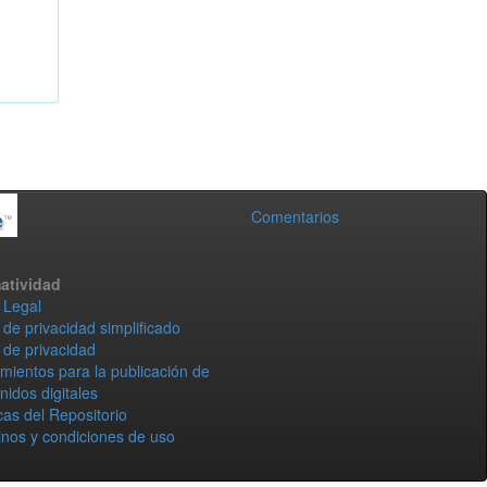
Comentarios
atividad
 Legal
 de privacidad simplificado
 de privacidad
mientos para la publicación de
nidos digitales
icas del Repositorio
nos y condiciones de uso