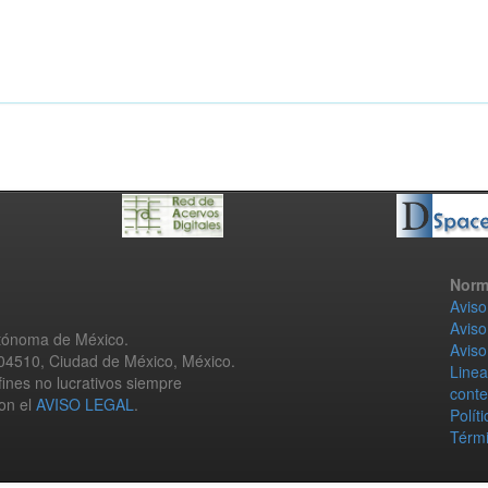
Norm
Aviso
Aviso
utónoma de México.
Aviso
 04510, Ciudad de México, México.
Linea
fines no lucrativos siempre
conte
con el
AVISO LEGAL
.
Polít
Térmi