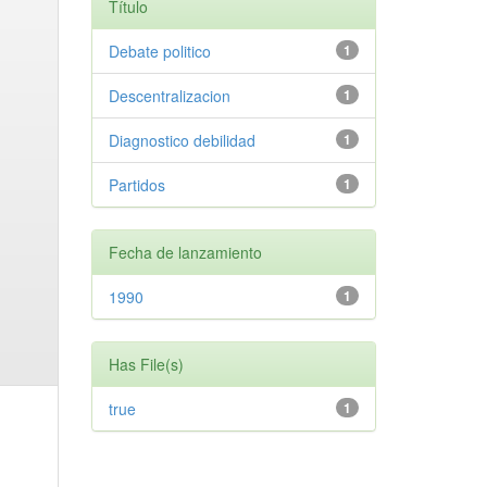
Título
Debate politico
1
Descentralizacion
1
Diagnostico debilidad
1
Partidos
1
Fecha de lanzamiento
1990
1
Has File(s)
true
1