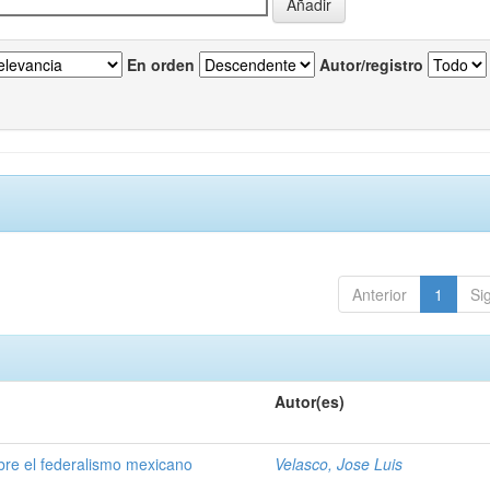
En orden
Autor/registro
Anterior
1
Si
Autor(es)
obre el federalismo mexicano
Velasco, Jose Luis