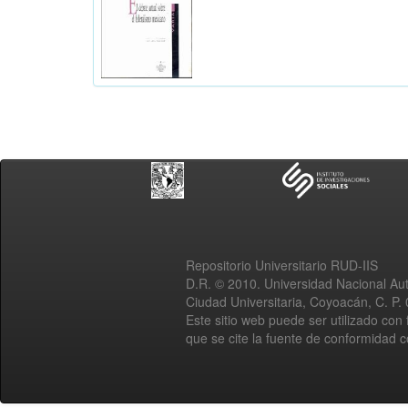
Repositorio Universitario RUD-IIS
D.R. © 2010. Universidad Nacional A
Ciudad Universitaria, Coyoacán, C. P.
Este sitio web puede ser utilizado con 
que se cite la fuente de conformidad 