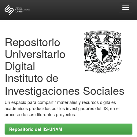
Skip
navigation
Repositorio
Universitario
Digital
Instituto de
Investigaciones Sociales
Un espacio para compartir materiales y recursos digitales
académicos producidos por los investigadores del IIS, en el
proceso de sus diferentes proyectos.
Repositorio del IIS-UNAM