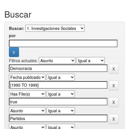
Buscar
Buscar:
por
Filtros actuales: