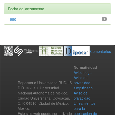
Fecha de lanzamiento
1990
1
Comentarios
Normatividad
Aviso Legal
Aviso de
Repositorio Universitario RUD-IIS
privacidad
D.R. © 2010. Universidad
simplificado
Nacional Autónoma de México.
Aviso de
Ciudad Universitaria, Coyoacán,
privacidad
C. P. 04510, Ciudad de México,
Lineamientos
México.
para la
Este sitio web puede ser utilizado
publicación de