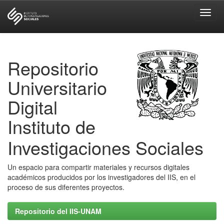
Skip
navigation
Repositorio
Universitario
Digital
Instituto de
Investigaciones Sociales
Un espacio para compartir materiales y recursos digitales
académicos producidos por los investigadores del IIS, en el
proceso de sus diferentes proyectos.
Repositorio del IIS-UNAM