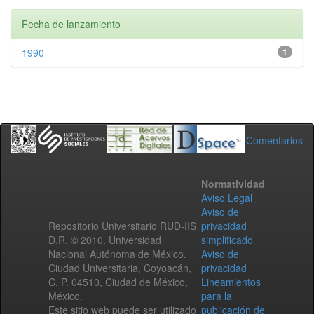
Fecha de lanzamiento
1990
1
Comentarios
Normatividad
Aviso Legal
Aviso de
Repositorio Universitario RUD-IIS
privacidad
D.R. © 2010. Universidad
simplificado
Nacional Autónoma de México.
Aviso de
Ciudad Universitaria, Coyoacán,
privacidad
C. P. 04510, Ciudad de México,
Lineamientos
México.
para la
Este sitio web puede ser utilizado
publicación de