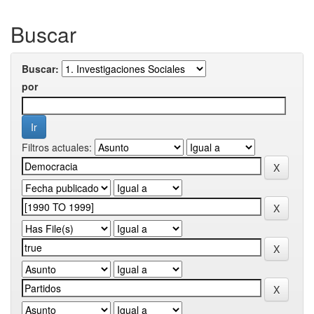
Buscar
Buscar:
por
Filtros actuales: