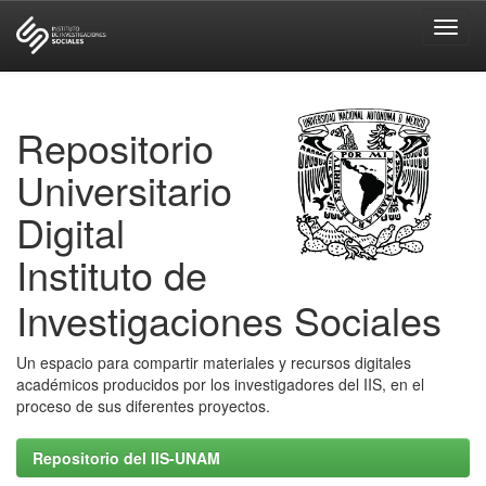
Skip
navigation
Repositorio
Universitario
Digital
Instituto de
Investigaciones Sociales
Un espacio para compartir materiales y recursos digitales
académicos producidos por los investigadores del IIS, en el
proceso de sus diferentes proyectos.
Repositorio del IIS-UNAM