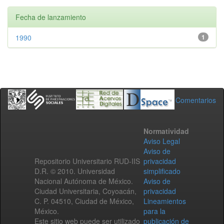
Fecha de lanzamiento
1990
1
Comentarios
Normatividad
Aviso Legal
Aviso de
Repositorio Universitario RUD-IIS
privacidad
D.R. © 2010. Universidad
simplificado
Nacional Autónoma de México.
Aviso de
Ciudad Universitaria, Coyoacán,
privacidad
C. P. 04510, Ciudad de México,
Lineamientos
México.
para la
Este sitio web puede ser utilizado
publicación de