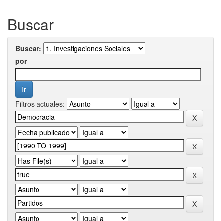
Buscar
Buscar:
por
Filtros actuales: