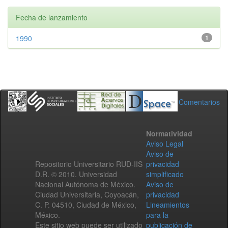
Fecha de lanzamiento
1990
1
Comentarios
Normatividad
Aviso Legal
Aviso de
Repositorio Universitario RUD-IIS
privacidad
D.R. © 2010. Universidad
simplificado
Nacional Autónoma de México.
Aviso de
Ciudad Universitaria, Coyoacán,
privacidad
C. P. 04510, Ciudad de México,
Lineamientos
México.
para la
Este sitio web puede ser utilizado
publicación de