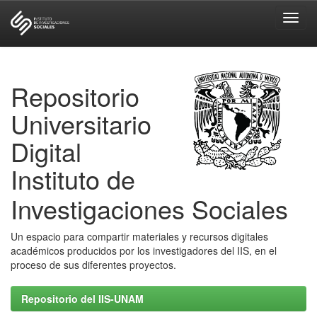
Skip
navigation
Repositorio
Universitario
Digital
Instituto de
Investigaciones Sociales
Un espacio para compartir materiales y recursos digitales
académicos producidos por los investigadores del IIS, en el
proceso de sus diferentes proyectos.
Repositorio del IIS-UNAM