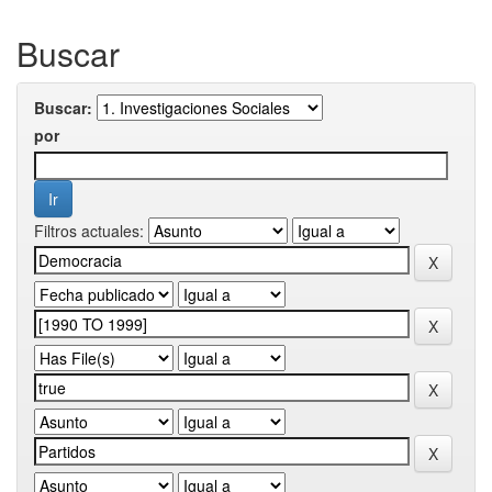
Buscar
Buscar:
por
Filtros actuales: