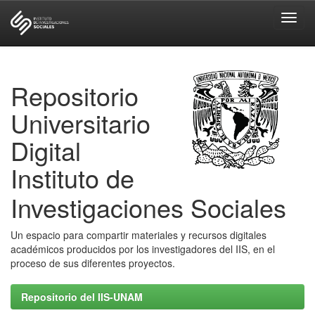
Skip
navigation
Repositorio
Universitario
Digital
Instituto de
Investigaciones Sociales
Un espacio para compartir materiales y recursos digitales
académicos producidos por los investigadores del IIS, en el
proceso de sus diferentes proyectos.
Repositorio del IIS-UNAM