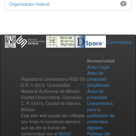
Organizacion federal
1
Comentarios
Normatividad
Aviso Legal
Aviso de
Repositorio Universitario RUD-IIS
privacidad
D.R. © 2010. Universidad
simplificado
Nacional Autónoma de México.
Aviso de
Ciudad Universitaria, Coyoacán,
privacidad
C. P. 04510, Ciudad de México,
Lineamientos
México.
para la
Este sitio web puede ser utilizado
publicación de
con fines no lucrativos siempre
contenidos
que se cite la fuente de
digitales
conformidad con el
AVISO
Políticas del