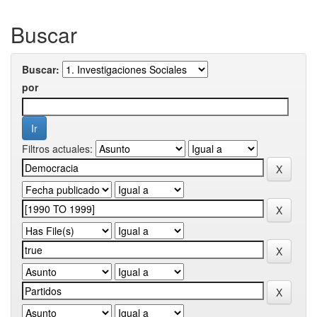
Buscar
Buscar:
por
Filtros actuales: