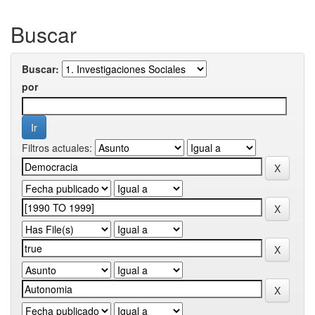
Buscar
Buscar:
por
Filtros actuales: