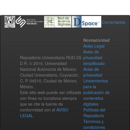
Comentarios
Normatividad
Aviso Legal
Aviso de
Repositorio Universitario RUD-IIS
privacidad
D.R. © 2010. Universidad
simplificado
Nacional Autónoma de México.
Aviso de
Ciudad Universitaria, Coyoacán,
privacidad
C. P. 04510, Ciudad de México,
Lineamientos
México.
para la
Este sitio web puede ser utilizado
publicación de
con fines no lucrativos siempre
contenidos
que se cite la fuente de
digitales
conformidad con el
AVISO
Políticas del
LEGAL
.
Repositorio
Términos y
condiciones