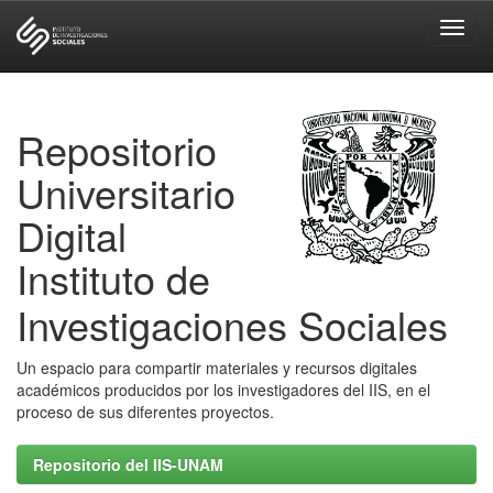
Skip
navigation
Repositorio
Universitario
Digital
Instituto de
Investigaciones Sociales
Un espacio para compartir materiales y recursos digitales
académicos producidos por los investigadores del IIS, en el
proceso de sus diferentes proyectos.
Repositorio del IIS-UNAM