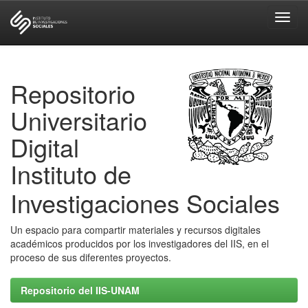
Skip
navigation
Repositorio
Universitario
Digital
Instituto de
Investigaciones Sociales
Un espacio para compartir materiales y recursos digitales
académicos producidos por los investigadores del IIS, en el
proceso de sus diferentes proyectos.
Repositorio del IIS-UNAM