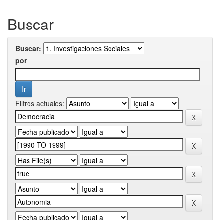
Buscar
Buscar:
por
Filtros actuales: