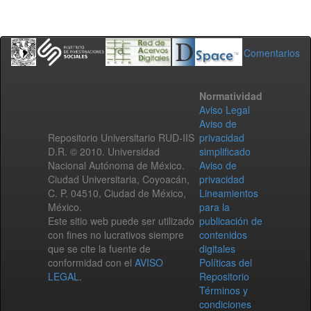
Comentarios
Normatividad
Aviso Legal
Aviso de
Repositorio Universitario RUD-IIS
privacidad
D.R. © 2010. Universidad
simplificado
Nacional Autónoma de México.
Aviso de
Ciudad Universitaria, Coyoacán,
privacidad
C. P. 04510, Ciudad de México,
Lineamientos
México.
para la
Este sitio web puede ser utilizado
publicación de
con fines no lucrativos siempre
contenidos
que se cite la fuente de
digitales
conformidad con el
AVISO
Políticas del
LEGAL
.
Repositorio
Términos y
condiciones