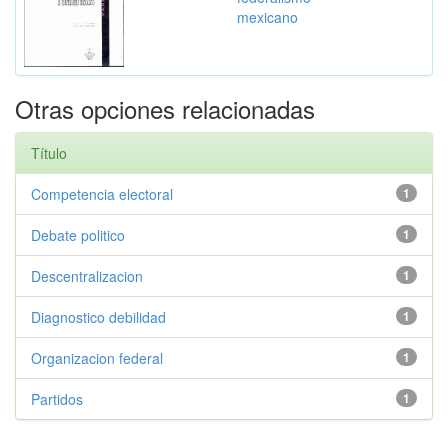
mexicano
Otras opciones relacionadas
Título
Competencia electoral
1
Debate politico
1
Descentralizacion
1
Diagnostico debilidad
1
Organizacion federal
1
Partidos
1