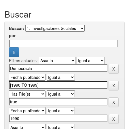
Buscar
Buscar:
por
Filtros actuales: