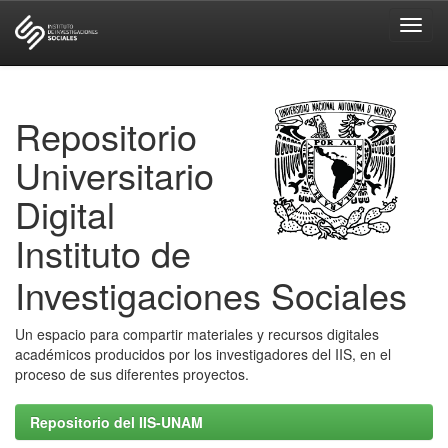
Skip
navigation
Repositorio
Universitario
Digital
Instituto de
Investigaciones Sociales
Un espacio para compartir materiales y recursos digitales
académicos producidos por los investigadores del IIS, en el
proceso de sus diferentes proyectos.
Repositorio del IIS-UNAM