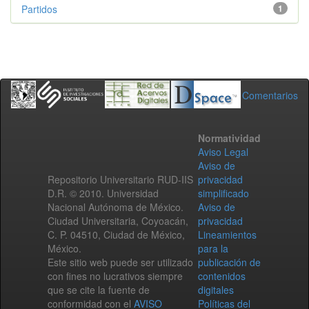
Partidos
1
Comentarios
Normatividad
Aviso Legal
Aviso de
Repositorio Universitario RUD-IIS
privacidad
D.R. © 2010. Universidad
simplificado
Nacional Autónoma de México.
Aviso de
Ciudad Universitaria, Coyoacán,
privacidad
C. P. 04510, Ciudad de México,
Lineamientos
México.
para la
Este sitio web puede ser utilizado
publicación de
con fines no lucrativos siempre
contenidos
que se cite la fuente de
digitales
conformidad con el
AVISO
Políticas del